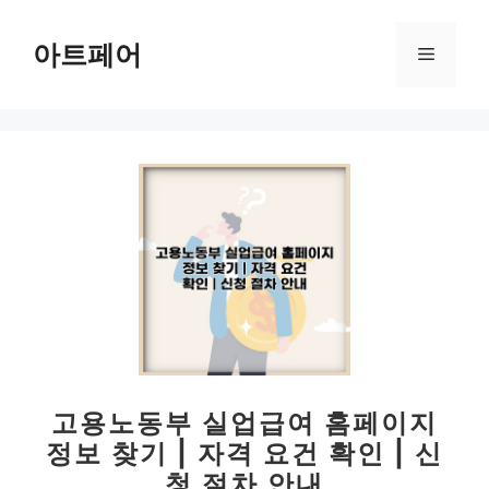
컨
텐
아트페어
메
츠
로
뉴
건
너
뛰
기
고용노동부 실업급여 홈페이지
정보 찾기 | 자격 요건 확인 | 신
청 절차 안내