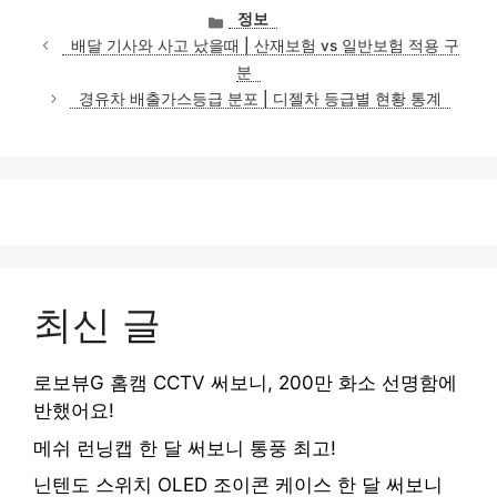
카
정보
테
배달 기사와 사고 났을때 | 산재보험 vs 일반보험 적용 구
고
분
리
경유차 배출가스등급 분포 | 디젤차 등급별 현황 통계
최신 글
로보뷰G 홈캠 CCTV 써보니, 200만 화소 선명함에
반했어요!
메쉬 런닝캡 한 달 써보니 통풍 최고!
닌텐도 스위치 OLED 조이콘 케이스 한 달 써보니