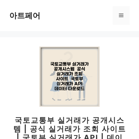
컨
텐
아트페어
메
츠
로
뉴
건
너
뛰
기
국토교통부 실거래가 공개시스
템 | 공식 실거래가 조회 사이트
| 국토부 실거래가 API | 데이