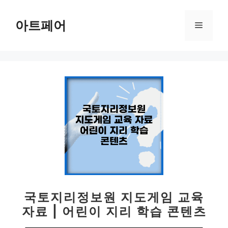
컨
텐
아트페어
메
츠
로
뉴
건
너
뛰
기
국토지리정보원 지도게임 교육
자료 | 어린이 지리 학습 콘텐츠