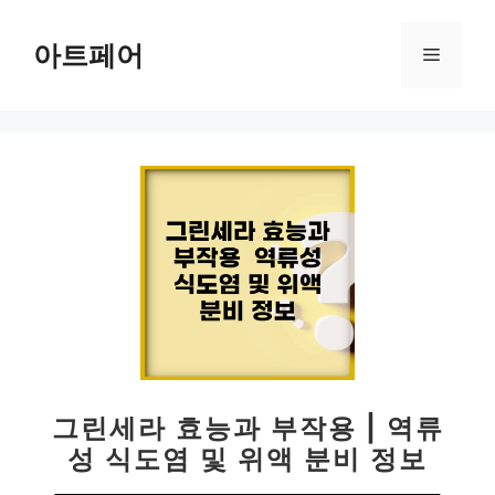
컨
텐
아트페어
메
츠
로
뉴
건
너
뛰
기
그린세라 효능과 부작용 | 역류
성 식도염 및 위액 분비 정보