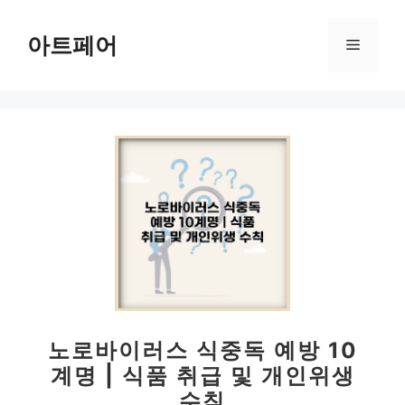
컨
텐
아트페어
메
츠
로
뉴
건
너
뛰
기
노로바이러스 식중독 예방 10
계명 | 식품 취급 및 개인위생
수칙