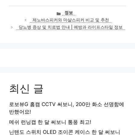
카
정보
테
제노바스피커와 마샬스피커 비교 및 추천
고
당뇨병 증상 및 치료법 안내 | 예방과 라이프스타일 정보
리
최신 글
로보뷰G 홈캠 CCTV 써보니, 200만 화소 선명함에
반했어요!
메쉬 런닝캡 한 달 써보니 통풍 최고!
닌텐도 스위치 OLED 조이콘 케이스 한 달 써보니