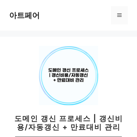
컨
텐
아트페어
메
츠
로
뉴
건
너
뛰
기
도메인 갱신 프로세스 | 갱신비
용/자동갱신 + 만료대비 관리