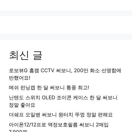
최신 글
로보뷰G 홈캠 CCTV 써보니, 200만 화소 선명함에
반했어요!
메쉬 런닝캡 한 달 써보니 통풍 최고!
닌텐도 스위치 OLED 조이콘 케이스 한 달 써보니
정말 좋아요
더쉐프 오일병 써보니 원터치 뚜껑 정말 편해요
아이폰12/12프로 액정보호필름 써보니 2매입
7,900원