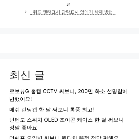
고
료
리
워드 엔터표시 단락표시 없애기 삭제 방법
최신 글
로보뷰G 홈캠 CCTV 써보니, 200만 화소 선명함에
반했어요!
메쉬 런닝캡 한 달 써보니 통풍 최고!
닌텐도 스위치 OLED 조이콘 케이스 한 달 써보니
정말 좋아요
더쉐프 오일병 써보니 원터치 뚜껑 정말 편해요