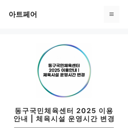
컨
텐
아트페어
메
츠
로
뉴
건
너
뛰
기
동구국민체육센터 2025 이용
안내 | 체육시설 운영시간 변경