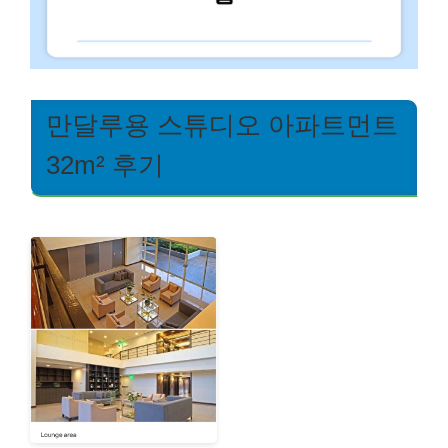
만달루용 스튜디오 아파트먼트
32m² 후기