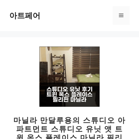
컨
텐
아트페어
메
츠
로
뉴
건
너
뛰
기
마닐라 만달루용의 스튜디오 아
파트먼트 스튜디오 유닛 앳 트
윈 옥스 플레이스 마닐라 필리