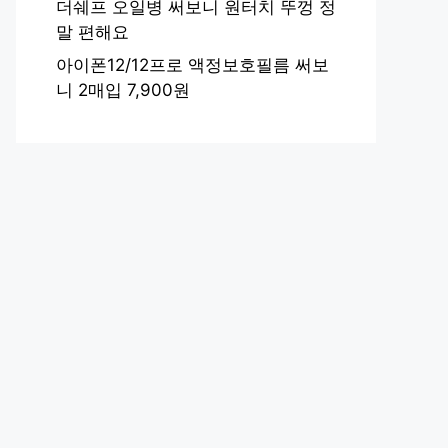
더쉐프 오일병 써보니 원터치 뚜껑 정
말 편해요
아이폰12/12프로 액정보호필름 써보
니 2매입 7,900원