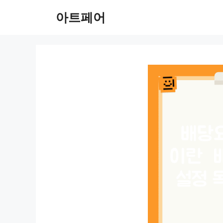
컨
아트페어
텐
츠
로
건
너
뛰
기