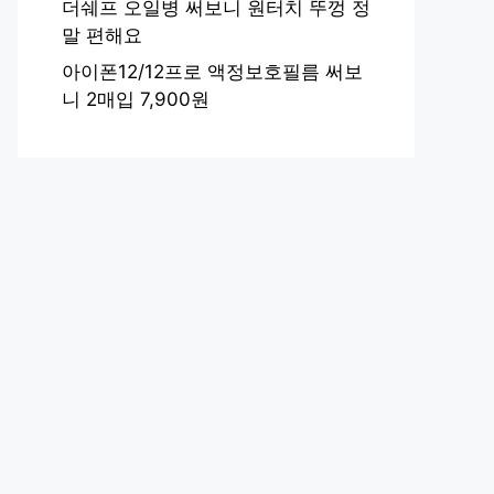
더쉐프 오일병 써보니 원터치 뚜껑 정
말 편해요
아이폰12/12프로 액정보호필름 써보
니 2매입 7,900원