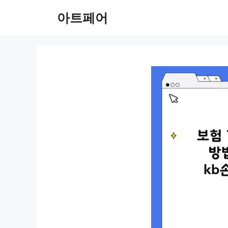
컨
아트페어
텐
츠
로
건
너
뛰
기