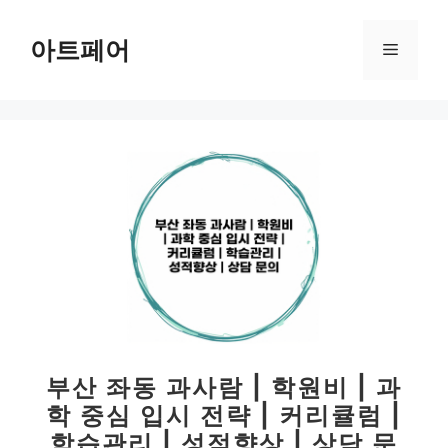
컨
텐
아트페어
메
츠
로
뉴
건
너
뛰
기
부산 좌동 과사람 | 학원비 | 과
학 중심 입시 전략 | 커리큘럼 |
학습관리 | 성적향상 | 상담 문