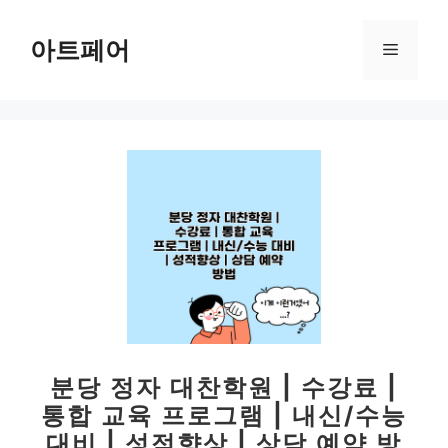
컨
텐
아트페어
메
츠
로
뉴
건
너
뛰
기
분당 정자 대찬학원 | 수강료 |
통합 교육 프로그램 | 내신/수능
대비 | 성적향상 | 상담 예약 방