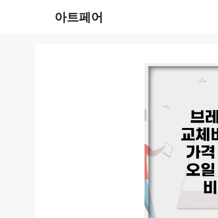
컨
아트페어
텐
츠
로
건
너
뛰
기