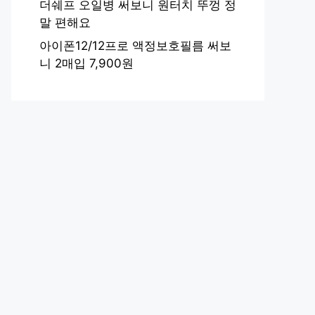
더쉐프 오일병 써보니 원터치 뚜껑 정
말 편해요
아이폰12/12프로 액정보호필름 써보
니 2매입 7,900원