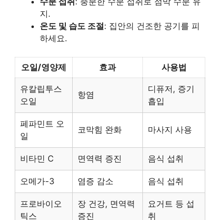
수분 섭취
: 충분한 수분 섭취로 점막 수분 유
지.
온도 및 습도 조절
: 집안의 건조한 공기를 피
하세요.
오일/영양제
효과
사용법
유칼립투스
디퓨저, 증기
항염
오일
흡입
페파민트 오
코막힘 완화
마사지 사용
일
비타민 C
면역력 증진
음식 섭취
오메가-3
염증 감소
음식 섭취
프로바이오
장 건강, 면역력
요거트 등 섭
틱스
증진
취