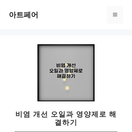
컨
텐
아트페어
메
츠
로
뉴
건
너
뛰
기
비염 개선 오일과 영양제로 해
결하기