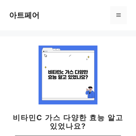
컨
텐
아트페어
메
츠
로
뉴
건
너
뛰
기
비타민C 가스 다양한 효능 알고
있었나요?