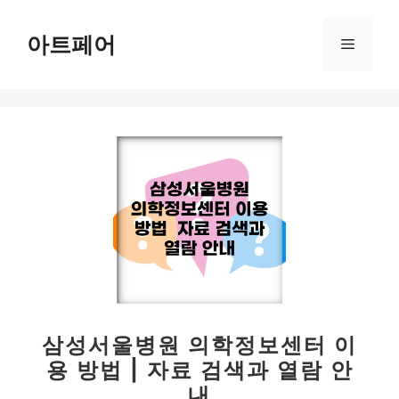
컨
텐
아트페어
메
츠
로
뉴
건
너
뛰
기
삼성서울병원 의학정보센터 이
용 방법 | 자료 검색과 열람 안
내