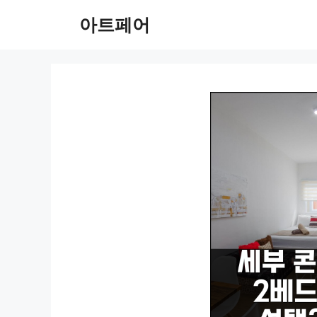
컨
아트페어
텐
츠
로
건
너
뛰
기