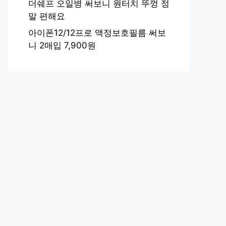
더쉐프 오일병 써보니 원터치 뚜껑 정
말 편해요
아이폰12/12프로 액정보호필름 써보
니 2매입 7,900원