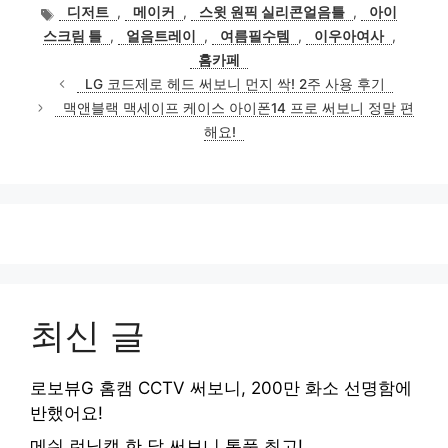
테
태
디저트
,
메이커
,
스윗 원픽 실리콘얼음틀
,
아이
고
그
스크림 틀
,
얼음트레이
,
여름필수템
,
이우아여사
,
리
홈카페
LG 코드제로 헤드 써보니 먼지 싹! 2주 사용 후기
맥앤블랙 맥세이프 케이스 아이폰14 프로 써보니 정말 편
해요!
최신 글
로보뷰G 홈캠 CCTV 써보니, 200만 화소 선명함에
반했어요!
메쉬 런닝캡 한 달 써보니 통풍 최고!