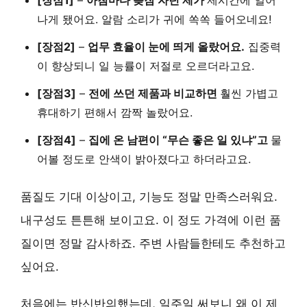
[장점1]
–
아침마다 늦잠 자던 제가
제시간에 일어
나게 됐어요. 알람 소리가 귀에 쏙쏙 들어오네요!
[장점2]
–
업무 효율이 눈에 띄게 올랐어요.
집중력
이 향상되니 일 능률이 저절로 오르더라고요.
[장점3]
–
전에 쓰던 제품과 비교하면
훨씬 가볍고
휴대하기 편해서 깜짝 놀랐어요.
[장점4]
–
집에 온 남편이 “무슨 좋은 일 있냐”고
물
어볼 정도로 안색이 밝아졌다고 하더라고요.
품질도 기대 이상이고, 기능도 정말 만족스러워요.
내구성도 튼튼해 보이고요. 이 정도 가격에 이런 품
질이면 정말 감사하죠. 주변 사람들한테도 추천하고
싶어요.
처음에는 반신반의했는데, 일주일 써보니 왜 이 제