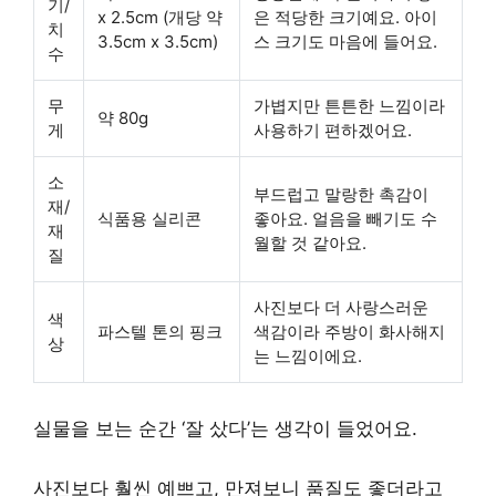
기/
x 2.5cm (개당 약
은 적당한 크기예요. 아이
치
3.5cm x 3.5cm)
스 크기도 마음에 들어요.
수
무
가볍지만 튼튼한 느낌이라
약 80g
게
사용하기 편하겠어요.
소
부드럽고 말랑한 촉감이
재/
식품용 실리콘
좋아요. 얼음을 빼기도 수
재
월할 것 같아요.
질
사진보다 더 사랑스러운
색
파스텔 톤의 핑크
색감이라 주방이 화사해지
상
는 느낌이에요.
실물을 보는 순간 ‘잘 샀다’는 생각이 들었어요.
사진보다 훨씬 예쁘고, 만져보니 품질도 좋더라고