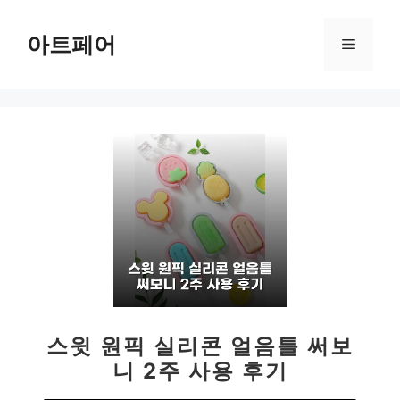
컨
텐
아트페어
메
츠
로
뉴
건
너
뛰
기
스윗 원픽 실리콘 얼음틀 써보
니 2주 사용 후기