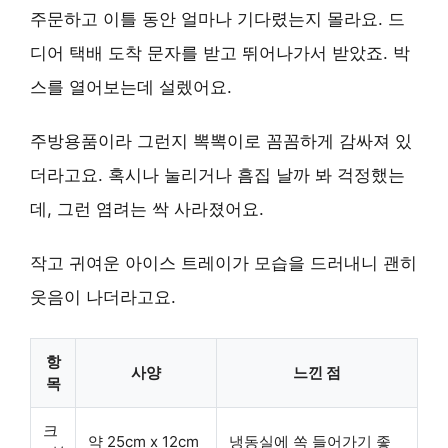
주문하고 이틀 동안 얼마나 기다렸는지 몰라요. 드
디어 택배 도착 문자를 받고 뛰어나가서 받았죠. 박
스를 열어보는데 설렜어요.
주방용품이라 그런지 뽁뽁이로 꼼꼼하게 감싸져 있
더라고요. 혹시나 눌리거나 흠집 날까 봐 걱정했는
데, 그런 염려는 싹 사라졌어요.
작고 귀여운 아이스 트레이가 모습을 드러내니 괜히
웃음이 나더라고요.
항
사양
느낀 점
목
크
약 25cm x 12cm
냉동실에 쏙 들어가기 좋