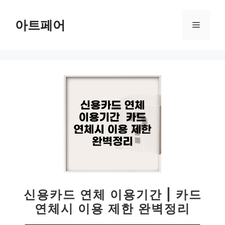
컨
텐
아트페어
메
츠
로
뉴
건
너
뛰
기
신용카드 연체 이용기간 | 카드
연체시 이용 제한 완벽정리