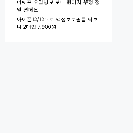
더쉐프 오일병 써보니 원터치 뚜껑 정
말 편해요
아이폰12/12프로 액정보호필름 써보
니 2매입 7,900원