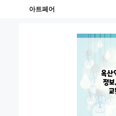
컨
아트페어
텐
츠
로
건
너
뛰
기