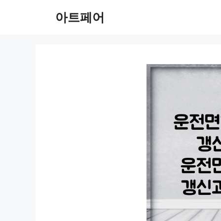
컨
아트페어
텐
츠
로
건
너
뛰
기