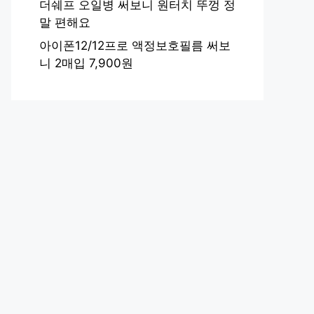
더쉐프 오일병 써보니 원터치 뚜껑 정
말 편해요
아이폰12/12프로 액정보호필름 써보
니 2매입 7,900원