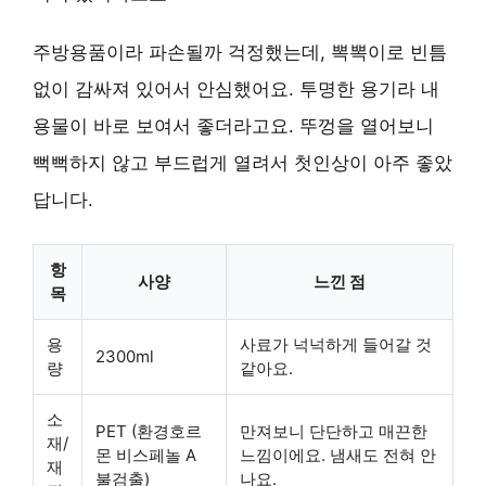
주방용품이라 파손될까 걱정했는데, 뽁뽁이로 빈틈
없이 감싸져 있어서 안심했어요. 투명한 용기라 내
용물이 바로 보여서 좋더라고요. 뚜껑을 열어보니
뻑뻑하지 않고 부드럽게 열려서 첫인상이 아주 좋았
답니다.
항
사양
느낀 점
목
용
사료가 넉넉하게 들어갈 것
2300ml
량
같아요.
소
PET (환경호르
만져보니 단단하고 매끈한
재/
몬 비스페놀 A
느낌이에요. 냄새도 전혀 안
재
불검출)
나요.