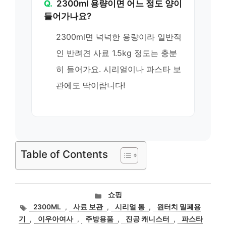
Q.
2300ml 용량이면 어느 정도 양이
들어가나요?
2300ml면 넉넉한 용량이라 일반적
인 반려견 사료 1.5kg 정도는 충분
히 들어가요. 시리얼이나 파스타 보
관에도 딱이랍니다!
Table of Contents
카
쇼핑
테
태
2300ML
,
사료 보관
,
시리얼 통
,
원터치 밀폐용
고
그
기
,
이우아여사
,
주방용품
,
진공 캐니스터
,
파스타
리