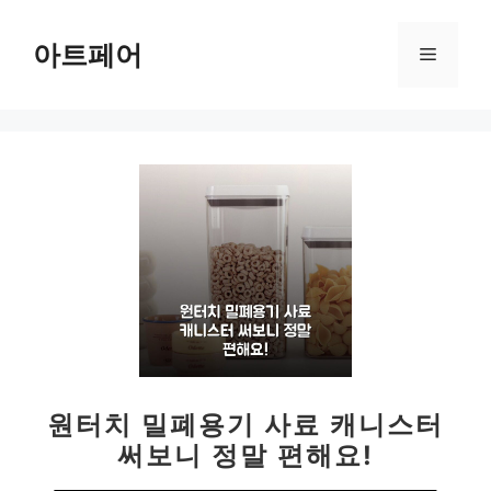
컨
텐
아트페어
메
츠
로
뉴
건
너
뛰
기
원터치 밀폐용기 사료 캐니스터
써보니 정말 편해요!