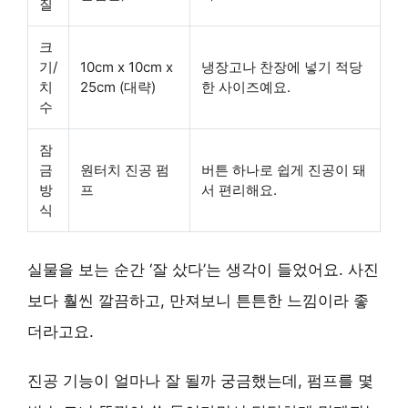
질
크
기/
10cm x 10cm x
냉장고나 찬장에 넣기 적당
치
25cm (대략)
한 사이즈예요.
수
잠
금
원터치 진공 펌
버튼 하나로 쉽게 진공이 돼
방
프
서 편리해요.
식
실물을 보는 순간 ‘잘 샀다’는 생각이 들었어요. 사진
보다 훨씬 깔끔하고, 만져보니 튼튼한 느낌이라 좋
더라고요.
진공 기능이 얼마나 잘 될까 궁금했는데, 펌프를 몇