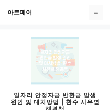
컨
텐
아트페어
메
츠
로
뉴
건
너
뛰
기
일자리 안정자금 반환금 발생
원인 및 대처방법 | 환수 사유별
해결책