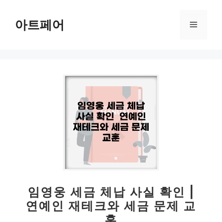
컨
텐
아트페어
메
츠
로
뉴
건
너
뛰
기
임영웅 세금 체납 사실 확인 |
연예인 재테크와 세금 문제 교
훈