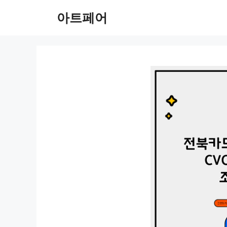
컨
아트페어
텐
츠
로
건
너
뛰
기