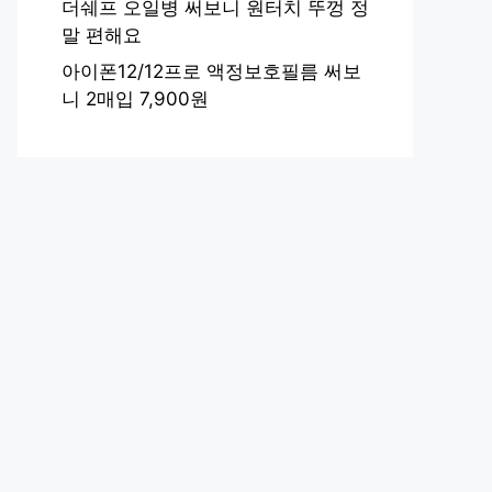
더쉐프 오일병 써보니 원터치 뚜껑 정
말 편해요
아이폰12/12프로 액정보호필름 써보
니 2매입 7,900원