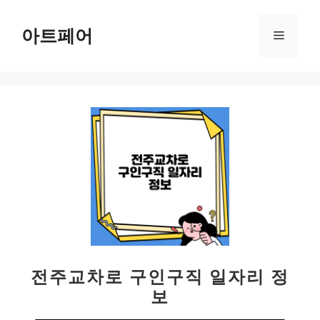
컨
텐
아트페어
메
츠
로
뉴
건
너
뛰
기
전주교차로 구인구직 일자리 정
보