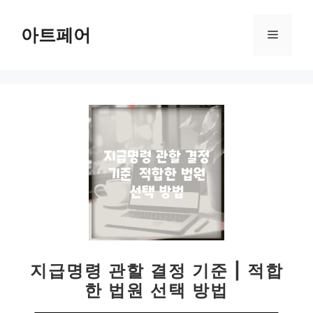
컨
텐
아트페어
메
츠
로
뉴
건
너
뛰
기
지급명령 관할 결정 기준 | 적합
한 법원 선택 방법