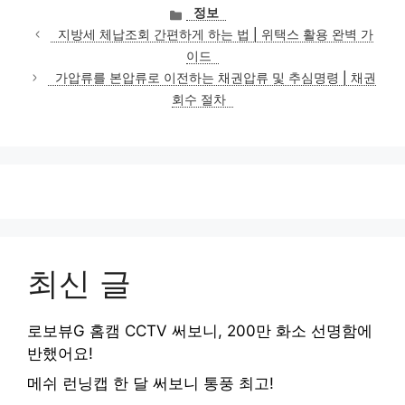
카
정보
테
지방세 체납조회 간편하게 하는 법 | 위택스 활용 완벽 가
고
이드
리
가압류를 본압류로 이전하는 채권압류 및 추심명령 | 채권
회수 절차
최신 글
로보뷰G 홈캠 CCTV 써보니, 200만 화소 선명함에
반했어요!
메쉬 런닝캡 한 달 써보니 통풍 최고!