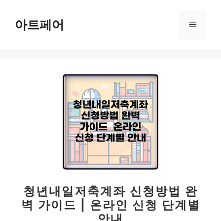
컨
텐
아트페어
메
츠
로
뉴
건
너
뛰
기
청년내일저축계좌 신청방법 완
벽 가이드 | 온라인 신청 단계별
안내