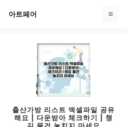
컨
텐
아트페어
메
츠
로
뉴
건
너
뛰
기
출산가방 리스트 엑셀파일 공유
해요 | 다운받아 체크하기 | 챙
길 물건 놓치지 마세요