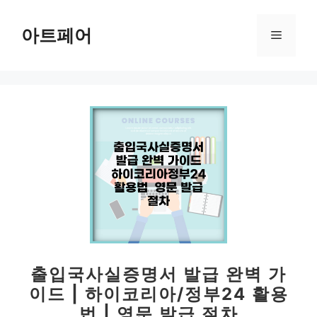
컨
텐
아트페어
메
츠
로
뉴
건
너
뛰
기
출입국사실증명서 발급 완벽 가
이드 | 하이코리아/정부24 활용
법 | 영문 발급 절차