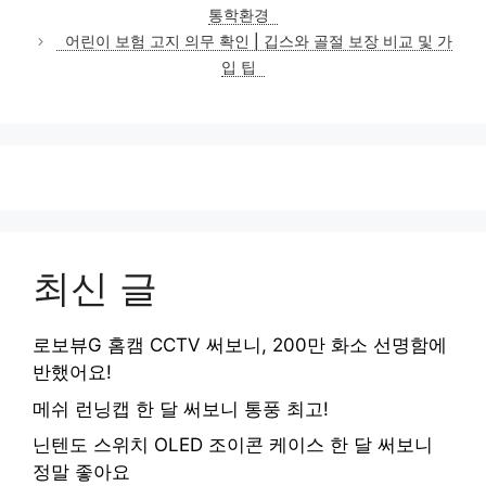
고
통학환경
리
어린이 보험 고지 의무 확인 | 깁스와 골절 보장 비교 및 가
입 팁
최신 글
로보뷰G 홈캠 CCTV 써보니, 200만 화소 선명함에
반했어요!
메쉬 런닝캡 한 달 써보니 통풍 최고!
닌텐도 스위치 OLED 조이콘 케이스 한 달 써보니
정말 좋아요