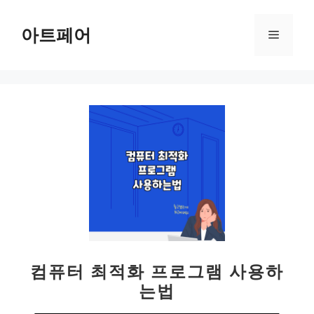
컨
텐
아트페어
메
츠
로
뉴
건
너
뛰
기
컴퓨터 최적화 프로그램 사용하
는법