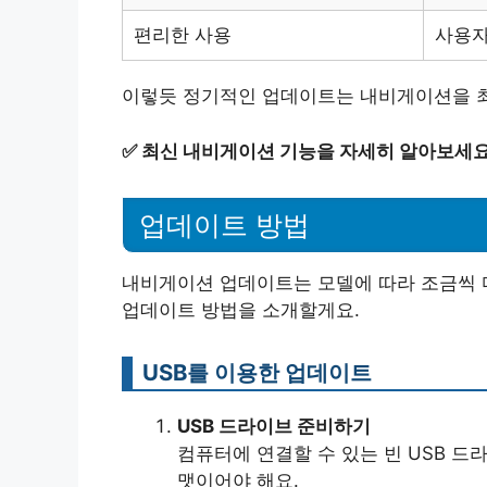
편리한 사용
사용자
이렇듯 정기적인 업데이트는 내비게이션을 
✅
최신 내비게이션 기능을 자세히 알아보세요
업데이트 방법
내비게이션 업데이트는 모델에 따라 조금씩 
업데이트 방법을 소개할게요.
USB를 이용한 업데이트
USB 드라이브 준비하기
컴퓨터에 연결할 수 있는 빈 USB 드
맷이어야 해요.