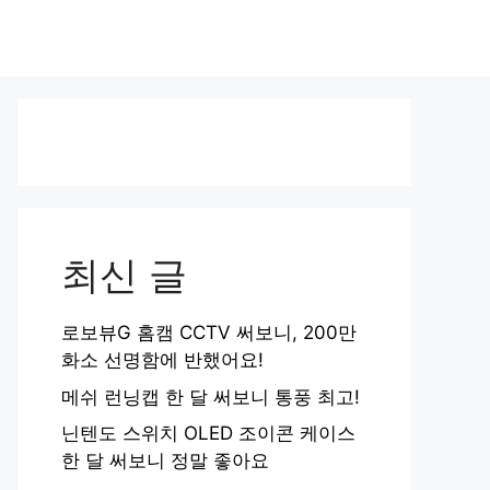
최신 글
로보뷰G 홈캠 CCTV 써보니, 200만
화소 선명함에 반했어요!
메쉬 런닝캡 한 달 써보니 통풍 최고!
닌텐도 스위치 OLED 조이콘 케이스
한 달 써보니 정말 좋아요