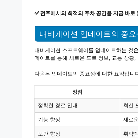
✅
전주에서의 최적의 주차 공간을 지금 바로
내비게이션 업데이트의 중요
내비게이션 소프트웨어를 업데이트하는 것은 
데이트를 통해 새로운 도로 정보, 교통 상황,
다음은 업데이트의 중요성에 대한 요약입니다
장점
정확한 경로 안내
최신 
기능 향상
새로운
보안 향상
취약점