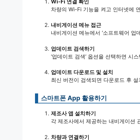
Wi-Fi 연결 확인
차량의 Wi-Fi 기능을 켜고 인터넷에
내비게이션 메뉴 접근
내비게이션 메뉴에서 ‘소프트웨어 업데
업데이트 검색하기
‘업데이트 검색’ 옵션을 선택하면 시
업데이트 다운로드 및 설치
최신 버전이 검색되면 다운로드 후 설
스마트폰 App 활용하기
제조사 앱 설치하기
각 제조사에서 제공하는 내비게이션 
차량과 연결하기