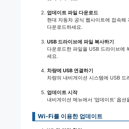
업데이트 파일 다운로드
현대 자동차 공식 웹사이트에 접속해 
다운로드하세요.
USB 드라이브에 파일 복사하기
다운로드한 파일을 USB 드라이브에 
세요.
차량에 USB 연결하기
차량의 내비게이션 시스템에 USB 드
업데이트 시작
내비게이션 메뉴에서 ‘업데이트’ 옵션
Wi-Fi를 이용한 업데이트