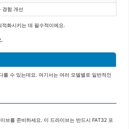
 경험 개선
최적화시키는 데 필수적이에요.
.
다를 수 있는데요. 여기서는 여러 모델별로 일반적인
라이브를 준비하세요. 이 드라이브는 반드시 FAT32 포