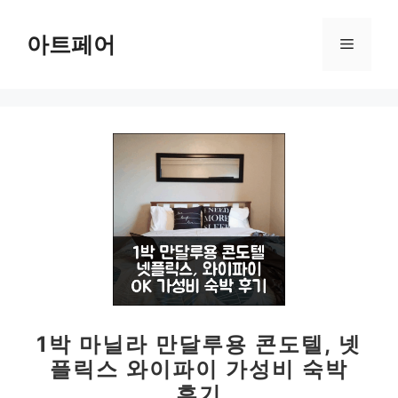
컨
텐
아트페어
메
츠
로
뉴
건
너
뛰
기
1박 마닐라 만달루용 콘도텔, 넷
플릭스 와이파이 가성비 숙박
후기