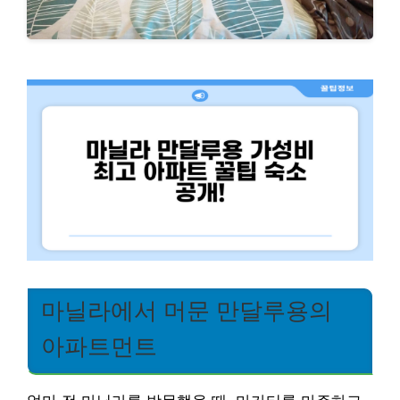
마닐라에서 머문 만달루용의
아파트먼트