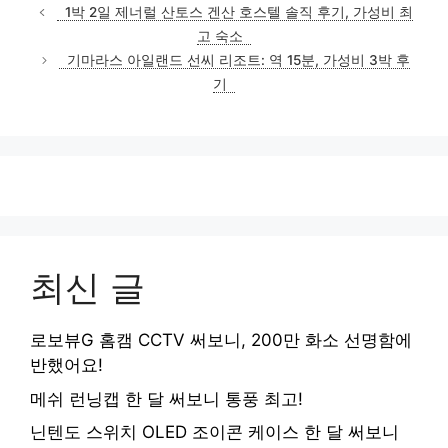
테
1박 2일 제너럴 산토스 겐산 호스텔 솔직 후기, 가성비 최
고
고 숙소
리
기마라스 아일랜드 선씨 리조트: 역 15분, 가성비 3박 후
기
최신 글
로보뷰G 홈캠 CCTV 써보니, 200만 화소 선명함에
반했어요!
메쉬 런닝캡 한 달 써보니 통풍 최고!
닌텐도 스위치 OLED 조이콘 케이스 한 달 써보니