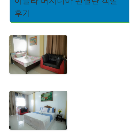
이슬라 버지니아 펀탈란 객실
후기