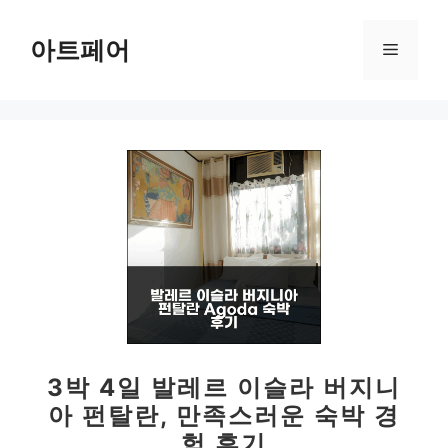
컨
텐
아트페어
메
츠
로
뉴
건
너
뛰
기
3박 4일 발레르 이슬라 버지니
아 펀탈란, 만족스러운 숙박 경
험 후기