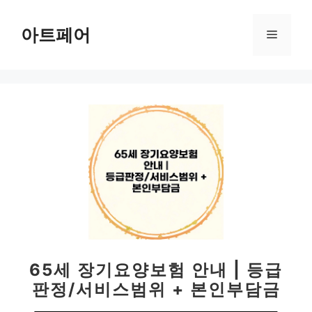
컨
텐
아트페어
메
츠
로
뉴
건
너
뛰
기
65세 장기요양보험 안내 | 등급
판정/서비스범위 + 본인부담금