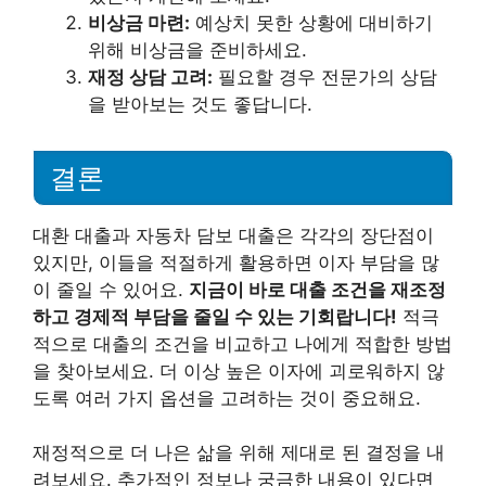
비상금 마련:
예상치 못한 상황에 대비하기
위해 비상금을 준비하세요.
재정 상담 고려:
필요할 경우 전문가의 상담
을 받아보는 것도 좋답니다.
결론
대환 대출과 자동차 담보 대출은 각각의 장단점이
있지만, 이들을 적절하게 활용하면 이자 부담을 많
이 줄일 수 있어요.
지금이 바로 대출 조건을 재조정
하고 경제적 부담을 줄일 수 있는 기회랍니다!
적극
적으로 대출의 조건을 비교하고 나에게 적합한 방법
을 찾아보세요. 더 이상 높은 이자에 괴로워하지 않
도록 여러 가지 옵션을 고려하는 것이 중요해요.
재정적으로 더 나은 삶을 위해 제대로 된 결정을 내
려보세요. 추가적인 정보나 궁금한 내용이 있다면