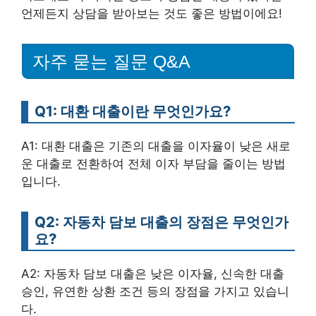
언제든지 상담을 받아보는 것도 좋은 방법이에요!
자주 묻는 질문 Q&A
Q1: 대환 대출이란 무엇인가요?
A1: 대환 대출은 기존의 대출을 이자율이 낮은 새로
운 대출로 전환하여 전체 이자 부담을 줄이는 방법
입니다.
Q2: 자동차 담보 대출의 장점은 무엇인가
요?
A2: 자동차 담보 대출은 낮은 이자율, 신속한 대출
승인, 유연한 상환 조건 등의 장점을 가지고 있습니
다.