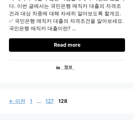
다. 이번 글에서는 국민은행 매직카 대출의 자격조
건과 대상 차종에 대해 자세히 알아보도록 할게요.
✅ 국민은행 매직카 대출의 자격조건을 알아보세요.
국민은행 매직카 대출이란? …
Read more
카
정보
테
고
리
페
페
페
←
이전
1
…
127
128
이
이
이
지
지
지