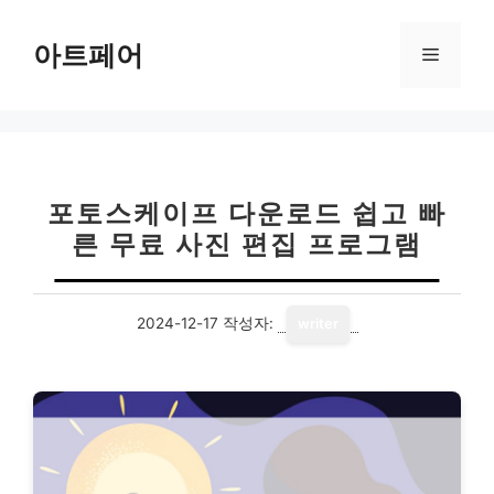
컨
텐
아트페어
메
츠
로
뉴
건
너
뛰
기
포토스케이프 다운로드 쉽고 빠
른 무료 사진 편집 프로그램
2024-12-17
작성자:
writer