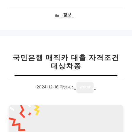
카
정보
테
고
리
국민은행 매직카 대출 자격조건
대상차종
2024-12-16
작성자:
writer