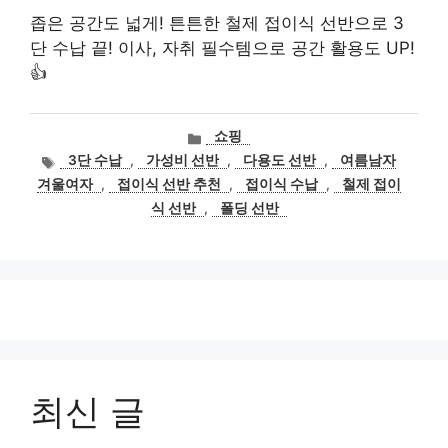
좁은 공간도 넓게! 튼튼한 철제 접이식 선반으로 3
단 수납 끝! 이사, 자취 필수템으로 공간 활용도 UP!
👍
카
쇼핑
테
태
3단 수납
,
가성비 선반
,
다용도 선반
,
여름남자
고
그
겨울여자
,
접이식 선반 추천
,
접이식 수납
,
철제 접이
리
식 선반
,
폴딩 선반
최신 글