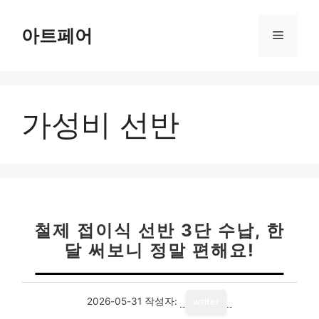
컨
텐
아트페어
메
츠
로
뉴
건
너
가성비 선반
뛰
기
철제 접이식 선반 3단 수납, 한
달 써보니 정말 편해요!
2026-05-31
작성자:
writer