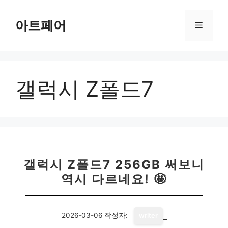
컨
텐
아트페어
메
츠
로
뉴
건
너
갤럭시 Z폴드7
뛰
기
갤럭시 Z폴드7 256GB 써보니
역시 다르네요! 🤩
2026-03-06
작성자:
writer