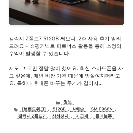
갤럭시 Z폴드7 512GB 써보니, 2주 사용 후기 알려
드려요 – 쇼핑커넥트 파트너스 활동을 통해 소정의
수익이 발생할 수 있습니다.
저도 그 고민 정말 많이 했어요. 최신 스마트폰을 사
고 싶은데, 매번 비싼 가격 때문에 망설여지더라고
요. 특히나 휴대폰 바꾸는 주기가 길어지…
카
정보
테
태
[브랜드위크]
,
512GB
,
N배송
,
SM-F966N
,
고
그
갤럭시 Z폴드7
,
삼성전자
,
자급제
,
폴더블폰
리