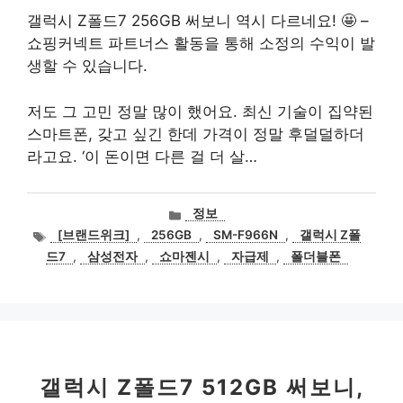
갤럭시 Z폴드7 256GB 써보니 역시 다르네요! 🤩 –
쇼핑커넥트 파트너스 활동을 통해 소정의 수익이 발
생할 수 있습니다.
저도 그 고민 정말 많이 했어요. 최신 기술이 집약된
스마트폰, 갖고 싶긴 한데 가격이 정말 후덜덜하더
라고요. ‘이 돈이면 다른 걸 더 살…
카
정보
테
태
[브랜드위크]
,
256GB
,
SM-F966N
,
갤럭시 Z폴
고
그
드7
,
삼성전자
,
쇼마젠시
,
자급제
,
폴더블폰
리
갤럭시 Z폴드7 512GB 써보니,