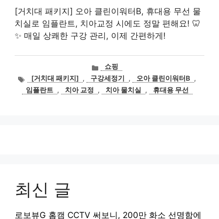
[거치대 패키지] 오아 클린이워터B, 휴대용 무선 물
치실로 임플란트, 치아교정 시에도 정말 편해요! 🦷
✨ 매일 상쾌한 구강 관리, 이제 간편하게!
카
쇼핑
테
태
[거치대 패키지]
,
구강세정기
,
오아 클린이워터B
,
고
그
임플란트
,
치아 교정
,
치아 물치실
,
휴대용 무선
리
최신 글
로보뷰G 홈캠 CCTV 써보니, 200만 화소 선명함에