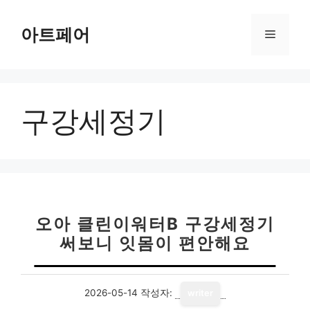
컨
텐
아트페어
메
츠
로
뉴
건
너
구강세정기
뛰
기
오아 클린이워터B 구강세정기
써보니 잇몸이 편안해요
2026-05-14
작성자:
writer