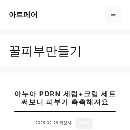
컨
텐
아트페어
메
츠
로
뉴
건
너
꿀피부만들기
뛰
기
아누아 PDRN 세럼+크림 세트
써보니 피부가 촉촉해져요
2026-02-26
작성자:
writer