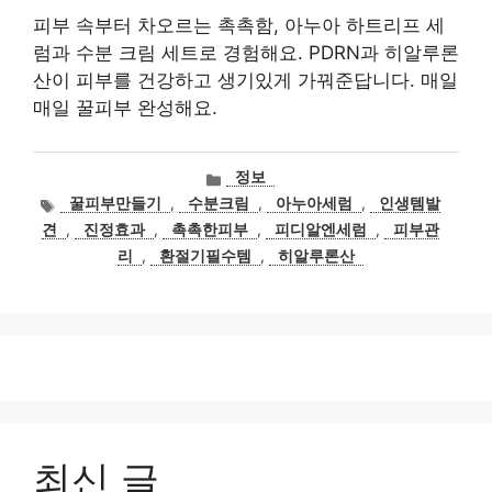
피부 속부터 차오르는 촉촉함, 아누아 하트리프 세
럼과 수분 크림 세트로 경험해요. PDRN과 히알루론
산이 피부를 건강하고 생기있게 가꿔준답니다. 매일
매일 꿀피부 완성해요.
카
정보
테
태
꿀피부만들기
,
수분크림
,
아누아세럼
,
인생템발
고
그
견
,
진정효과
,
촉촉한피부
,
피디알엔세럼
,
피부관
리
리
,
환절기필수템
,
히알루론산
최신 글