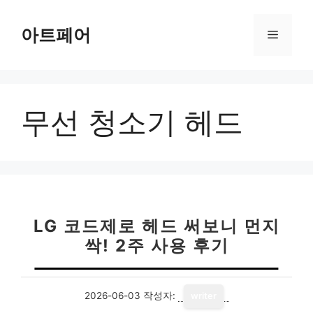
컨
텐
아트페어
메
츠
로
뉴
건
너
무선 청소기 헤드
뛰
기
LG 코드제로 헤드 써보니 먼지
싹! 2주 사용 후기
2026-06-03
작성자:
writer