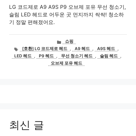
LG 코드제로 A9 A9S P9 오브제 포유 무선 청소기,
슬림 LED 헤드로 어두운 곳 먼지까지 싹싹! 청소하
기 정말 편해졌어요.
카
쇼핑
테
태
[호환] LG 코드제로 헤드
,
A9 헤드
,
A9S 헤드
,
고
그
LED 헤드
,
P9 헤드
,
무선 청소기 헤드
,
슬림 헤드
,
리
오브제 포유 헤드
최신 글