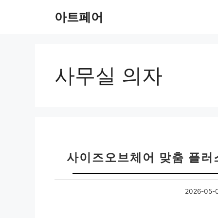
컨
아트페어
텐
츠
로
건
너
사무실 의자
뛰
기
사이즈오브체어 맞춤 플러스
2026-05-