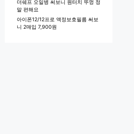
더쉐프 오일병 써보니 원터치 뚜껑 정
말 편해요
아이폰12/12프로 액정보호필름 써보
니 2매입 7,900원