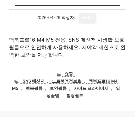
2026-04-26
작성자:
writer
맥북프로16 M4 M5 전용! SNS 메신저 사생활 보호
필름으로 안전하게 사용하세요. 시야각 제한으로 완
벽한 보안을 제공합니다.
카
쇼핑
테
태
SNS 메신저
,
노트북액정보호
,
맥북프로16 M4
고
그
M5
,
맥북필름
,
보안필름
,
사이드 프라이버시
,
일
리
상꿀템
,
힐링쉴드