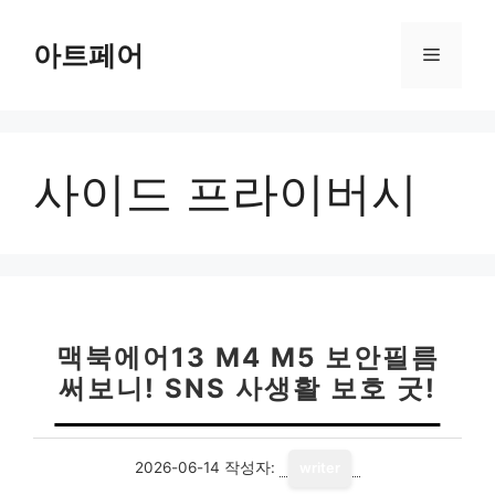
컨
텐
아트페어
메
츠
로
뉴
건
너
사이드 프라이버시
뛰
기
맥북에어13 M4 M5 보안필름
써보니! SNS 사생활 보호 굿!
2026-06-14
작성자:
writer