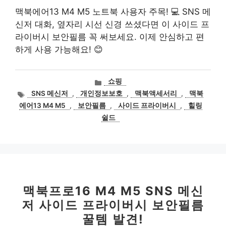
맥북에어13 M4 M5 노트북 사용자 주목! 💻 SNS 메
신저 대화, 옆자리 시선 신경 쓰셨다면 이 사이드 프
라이버시 보안필름 꼭 써보세요. 이제 안심하고 편
하게 사용 가능해요! 😊
카
쇼핑
테
태
SNS 메신저
,
개인정보보호
,
맥북액세서리
,
맥북
고
그
에어13 M4 M5
,
보안필름
,
사이드 프라이버시
,
힐링
리
쉴드
맥북프로16 M4 M5 SNS 메신
저 사이드 프라이버시 보안필름
꿀템 발견!