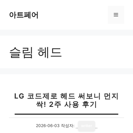
컨
텐
아트페어
메
츠
로
뉴
건
너
슬림 헤드
뛰
기
LG 코드제로 헤드 써보니 먼지
싹! 2주 사용 후기
2026-06-03
작성자:
writer