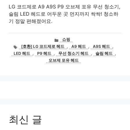
LG 코드제로 A9 A9S P9 오브제 포유 무선 청소기,
슬림 LED 헤드로 어두운 곳 먼지까지 싹싹! 청소하
기 정말 편해졌어요.
카
쇼핑
테
태
[호환] LG 코드제로 헤드
,
A9 헤드
,
A9S 헤드
,
고
그
LED 헤드
,
P9 헤드
,
무선 청소기 헤드
,
슬림 헤드
,
리
오브제 포유 헤드
최신 글