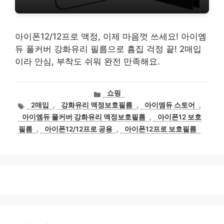
아이폰12/12프로 액정, 이제 마음껏 쓰세요! 아이엠
듀 풀커버 강화유리 필름으로 흠집 걱정 끝! 2매입
이라 안심, 부착도 쉬워 완전 만족해요.
카
쇼핑
테
태
2매입
,
강화유리 액정보호필름
,
아이엠듀 스토어
,
고
그
아이엠듀 풀커버 강화유리 액정보호필름
,
아이폰12 보호
리
필름
,
아이폰12/12프로 공용
,
아이폰12프로 보호필름