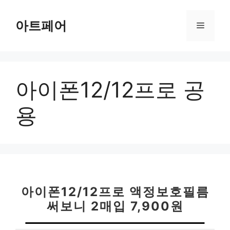
컨
텐
아트페어
메
츠
로
뉴
건
너
아이폰12/12프로 공
뛰
기
용
아이폰12/12프로 액정보호필름
써보니 2매입 7,900원