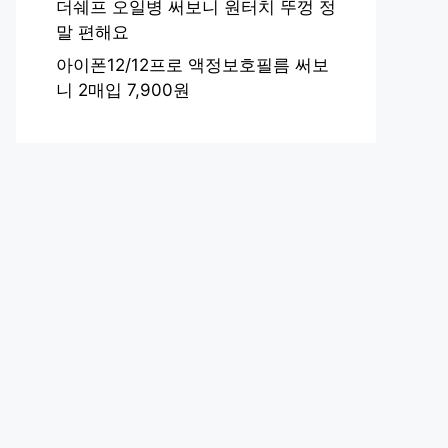
더쉐프 오일병 써보니 원터치 뚜껑 정
말 편해요
아이폰12/12프로 액정보호필름 써보
니 2매입 7,900원