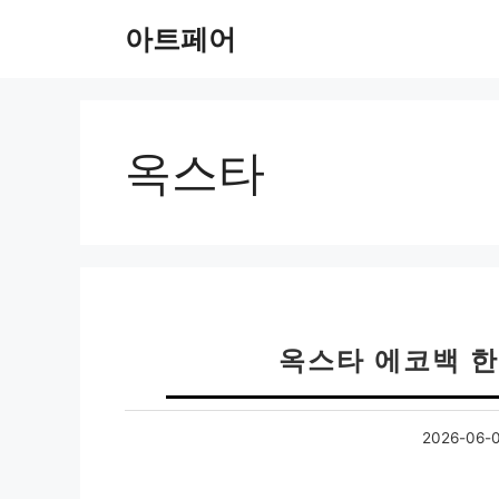
컨
아트페어
텐
츠
로
건
너
옥스타
뛰
기
옥스타 에코백 한
2026-06-