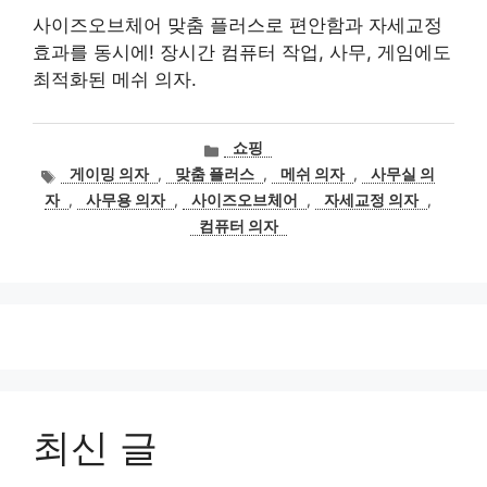
사이즈오브체어 맞춤 플러스로 편안함과 자세교정
효과를 동시에! 장시간 컴퓨터 작업, 사무, 게임에도
최적화된 메쉬 의자.
카
쇼핑
테
태
게이밍 의자
,
맞춤 플러스
,
메쉬 의자
,
사무실 의
고
그
자
,
사무용 의자
,
사이즈오브체어
,
자세교정 의자
,
리
컴퓨터 의자
최신 글