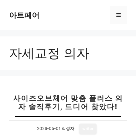
컨
텐
아트페어
메
츠
로
뉴
건
너
자세교정 의자
뛰
기
사이즈오브체어 맞춤 플러스 의
자 솔직후기, 드디어 찾았다!
2026-05-01
작성자:
writer