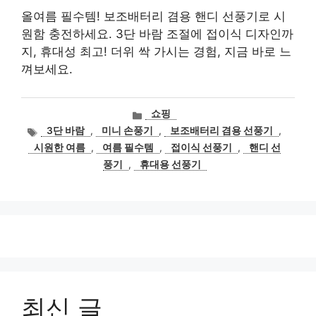
올여름 필수템! 보조배터리 겸용 핸디 선풍기로 시
원함 충전하세요. 3단 바람 조절에 접이식 디자인까
지, 휴대성 최고! 더위 싹 가시는 경험, 지금 바로 느
껴보세요.
카
쇼핑
테
태
3단 바람
,
미니 손풍기
,
보조배터리 겸용 선풍기
,
고
그
시원한 여름
,
여름 필수템
,
접이식 선풍기
,
핸디 선
리
풍기
,
휴대용 선풍기
최신 글