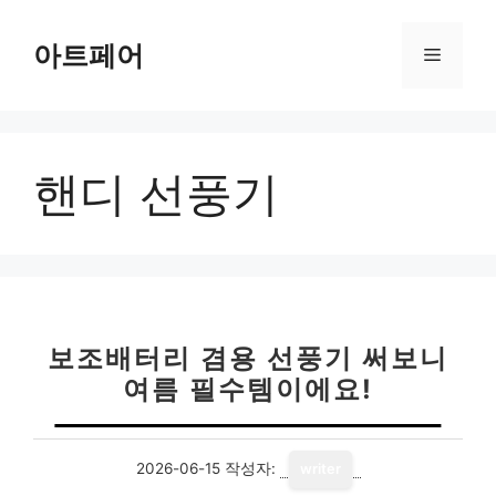
컨
텐
아트페어
메
츠
로
뉴
건
너
핸디 선풍기
뛰
기
보조배터리 겸용 선풍기 써보니
여름 필수템이에요!
2026-06-15
작성자:
writer