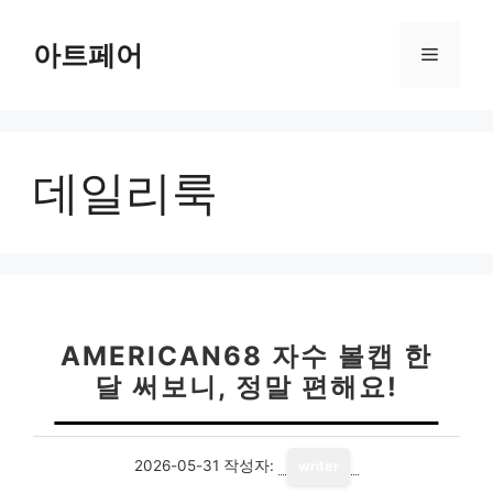
컨
텐
아트페어
메
츠
로
뉴
건
너
데일리룩
뛰
기
AMERICAN68 자수 볼캡 한
달 써보니, 정말 편해요!
2026-05-31
작성자:
writer