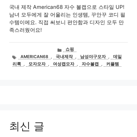
국내 제작 American68 자수 볼캡으로 스타일 UP!
남녀 모두에게 잘 어울리는 인생템, 꾸안꾸 코디 필
수템이에요. 직접 써보니 편안함과 디자인 모두 만
족스러웠어요!
카
쇼핑
테
태
AMERICAN68
,
국내제작
,
남성야구모자
,
데일
고
그
리룩
,
모자모자
,
여성캡모자
,
자수볼캡
,
커플템
리
최신 글